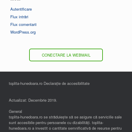
Autentificare
Flux intrări
Flux comentarii
WordPress.org
CONECTARE LA WEBMAIL
toplita-hunedoara.ro Declarație de accesibilitate
Actualizat: Decembrie 2019.
General
toplita-hunedoara.ro se străduiește să se asigure că serviciile sale
sunt accesibile pentru persoanele cu dizabilități. toplita-
hunedoara.ro a investit o cantitate semnificativă de resurse pentru