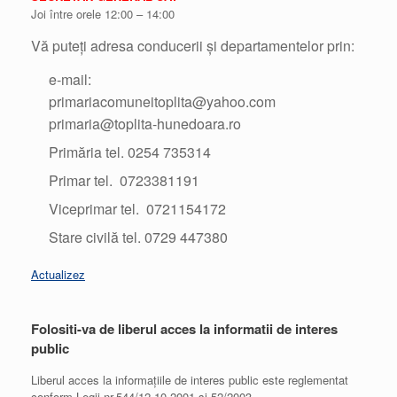
Joi între orele 12:00 – 14:00
Vă puteți adresa conducerii și departamentelor prin:
e-mail:
primariacomuneitoplita@yahoo.com
primaria@toplita-hunedoara.ro
Primăria tel. 0254 735314
Primar tel. 0723381191
Viceprimar tel. 0721154172
Stare civilă tel. 0729 447380
Actualizez
Folositi-va de liberul acces la informatii de interes
public
Liberul acces la informațiile de interes public este reglementat
conform Legii nr.544/12.10.2001 și 52/2003