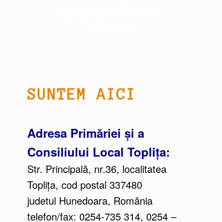
comunei Toplița este dl. Alin
Adrian VIȘAN
SUNTEM AICI
Adresa Primăriei şi a
Consiliului Local Topliţa:
Str. Principală, nr.36, localitatea
Topliţa, cod postal 337480
judetul Hunedoara, România
telefon/fax: 0254-735 314, 0254 –