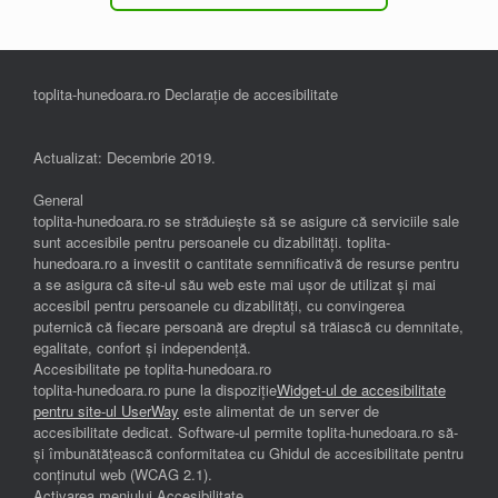
toplita-hunedoara.ro Declarație de accesibilitate
Actualizat: Decembrie 2019.
General
toplita-hunedoara.ro se străduiește să se asigure că serviciile sale
sunt accesibile pentru persoanele cu dizabilități. toplita-
hunedoara.ro a investit o cantitate semnificativă de resurse pentru
a se asigura că site-ul său web este mai ușor de utilizat și mai
accesibil pentru persoanele cu dizabilități, cu convingerea
puternică că fiecare persoană are dreptul să trăiască cu demnitate,
egalitate, confort și independenţă.
Accesibilitate pe toplita-hunedoara.ro
toplita-hunedoara.ro pune la dispoziție
Widget-ul de accesibilitate
pentru site-ul UserWay
este alimentat de un server de
accesibilitate dedicat. Software-ul permite toplita-hunedoara.ro să-
și îmbunătățească conformitatea cu Ghidul de accesibilitate pentru
conținutul web (WCAG 2.1).
Activarea meniului Accesibilitate