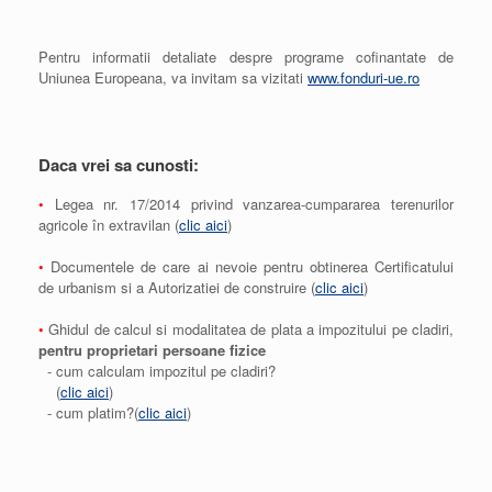
Pentru informatii detaliate despre programe cofinantate de
Uniunea Europeana, va invitam sa vizitati
www.fonduri-ue.ro
Daca vrei sa cunosti:
•
Legea nr. 17/2014 privind vanzarea-cumpararea terenurilor
agricole în extravilan (
clic aici
)
•
Documentele de care ai nevoie pentru obtinerea Certificatului
de urbanism si a Autorizatiei de construire (
clic aici
)
•
Ghidul de calcul si modalitatea de plata a impozitului pe cladiri,
pentru proprietari persoane fizice
- cum calculam impozitul pe cladiri?
(
clic aici
)
- cum platim?(
clic aici
)