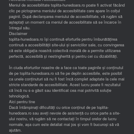
Meniul de accesibilitate toplita-hunedoara.ro poate fi activat făcând
clic pe pictograma meniului de accesibilitate care apare în colțul
paginii. După declanșarea meniului de accesibilitate, vă rugăm să
așteptați un moment ca meniul de accesibilitate să se încarce în
întregul său.
Disclaimer
toplita-hunedoara.ro își continuă eforturile pentru îmbunătățirea
continuă a accesibilității site-ului și serviciilor sale, cu convingerea
că este obligația noastră colectivă morală de a permite utilizarea
perfectă, accesibilă și nestingherită și pentru cei cu dizabilități.
În ciuda eforturilor noastre de a face ca toate paginile și conținutul
de pe toplita-hunedoara.ro să fie pe deplin accesibile, este posibil
ca unele conținuturi să nu fi fost încă complet adaptate la cele mai
stricte standarde de accesibilitate. Acest lucru poate fi rezultatul
că încă nu s-a găsit sau identificat cea mai potrivită soluție
tehnologică.
Aici pentru tine
Dacă întâmpinați dificultăți cu orice conținut de pe toplita-
hunedoara.ro sau aveți nevoie de asistență cu orice parte a site-
ului nostru, vă rugăm să ne contactați în timpul orelor de lucru
normale, așa cum este detaliat mai jos și vom fi bucuroși să vă
ajutăm.