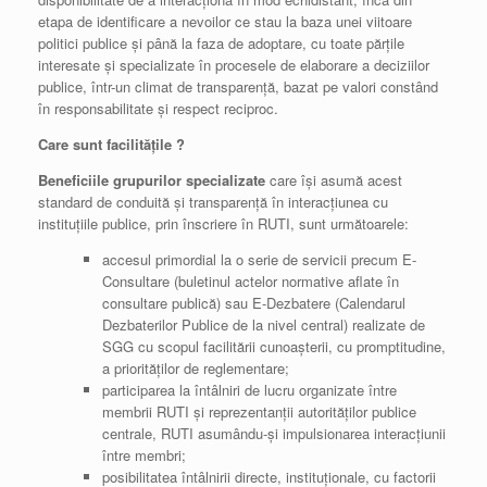
etapa de identificare a nevoilor ce stau la baza unei viitoare
politici publice și până la faza de adoptare, cu toate părțile
interesate și specializate în procesele de elaborare a deciziilor
publice, într-un climat de transparență, bazat pe valori constând
în responsabilitate și respect reciproc.
Care sunt facilităţile ?
Beneficiile grupurilor specializate
care își asumă acest
standard de conduită și transparență în interacțiunea cu
instituțiile publice, prin înscriere în RUTI, sunt următoarele:
accesul primordial la o serie de servicii precum E-
Consultare (buletinul actelor normative aflate în
consultare publică) sau E-Dezbatere (Calendarul
Dezbaterilor Publice de la nivel central) realizate de
SGG cu scopul facilitării cunoașterii, cu promptitudine,
a priorităților de reglementare;
participarea la întâlniri de lucru organizate între
membrii RUTI și reprezentanții autorităților publice
centrale, RUTI asumându-și impulsionarea interacțiunii
între membri;
posibilitatea întâlnirii directe, instituționale, cu factorii