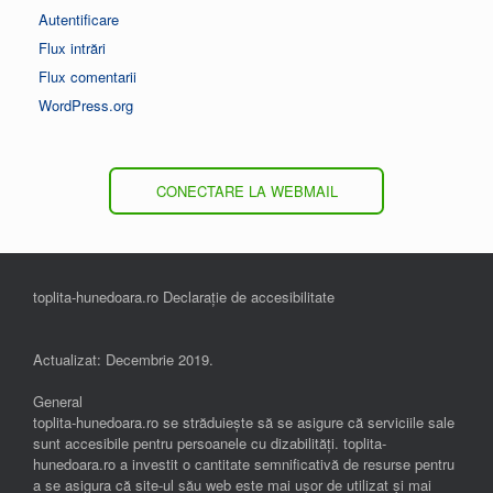
Autentificare
Flux intrări
Flux comentarii
WordPress.org
CONECTARE LA WEBMAIL
toplita-hunedoara.ro Declarație de accesibilitate
Actualizat: Decembrie 2019.
General
toplita-hunedoara.ro se străduiește să se asigure că serviciile sale
sunt accesibile pentru persoanele cu dizabilități. toplita-
hunedoara.ro a investit o cantitate semnificativă de resurse pentru
a se asigura că site-ul său web este mai ușor de utilizat și mai