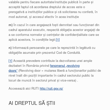
valabile pentru fiecare autoritate/instituție publică în parte și
acceptă faptul că acordarea dreptului de acces este o
prerogativă a instituțiilor publice și că solicitarea nu conferă, în
mod automat, și accesul efectiv în acea instituție
m)
În cazul în care angajează foști demnitari sau funcționari din
cadrul aparatului executiv, respectă obligația acestor angajați de
a se conforma normelor și cerințelor de confidențialitate care se
aplică acestora, în condițiile legii;
[1]
n)
Informează persoanele pe care le reprezintă în legătură cu
obligațiile asumate prin prezentul Cod de Conduită.
[1]
Această prevedere contribuie la dezvoltarea unei ample
dezbateri în România privind
fenomenul „revolving
doors”
(Revolving door = mutarea liberă a funcţionarilor publici de
nivel înalt din poziţii importante în cadrul sectorului public la
locuri de muncă în sectorul privat și vice-versa) .
Accesează aici RUTI
http://ruti.gov.ro/
AI DREPTUL SĂ ȘTII