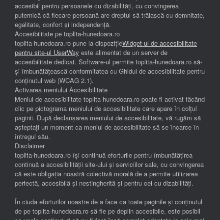
accesibil pentru persoanele cu dizabilități, cu convingerea
puternică că fiecare persoană are dreptul să trăiască cu demnitate,
egalitate, confort și independenţă.
Accesibilitate pe toplita-hunedoara.ro
toplita-hunedoara.ro pune la dispoziție
Widget-ul de accesibilitate
pentru site-ul UserWay
este alimentat de un server de
accesibilitate dedicat. Software-ul permite toplita-hunedoara.ro să-
și îmbunătățească conformitatea cu Ghidul de accesibilitate pentru
conținutul web (WCAG 2.1).
Activarea meniului Accesibilitate
Meniul de accesibilitate toplita-hunedoara.ro poate fi activat făcând
clic pe pictograma meniului de accesibilitate care apare în colțul
paginii. După declanșarea meniului de accesibilitate, vă rugăm să
așteptați un moment ca meniul de accesibilitate să se încarce în
întregul său.
Disclaimer
toplita-hunedoara.ro își continuă eforturile pentru îmbunătățirea
continuă a accesibilității site-ului și serviciilor sale, cu convingerea
că este obligația noastră colectivă morală de a permite utilizarea
perfectă, accesibilă și nestingherită și pentru cei cu dizabilități.
În ciuda eforturilor noastre de a face ca toate paginile și conținutul
de pe toplita-hunedoara.ro să fie pe deplin accesibile, este posibil