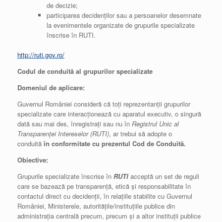
de decizie;
participarea decidenților sau a persoanelor desemnate
la evenimentele organizate de grupurile specializate
înscrise în RUTI.
http://ruti.gov.ro/
Codul de conduită al grupurilor specializate
Domeniul de aplicare
:
Guvernul României consideră că toți reprezentanții grupurilor
specializate care interacționează cu aparatul executiv, o singură
dată sau mai des, înregistrați sau nu în
Registrul Unic al
Transparenței Intereselor (RUTI)
, ar trebui să adopte o
conduită
în conformitate cu prezentul Cod de Conduită.
Obiective
:
Grupurile specializate înscrise în
RUTI
acceptă un set de reguli
care se bazează pe transparență, etică și responsabilitate în
contactul direct cu decidenții, în relațiile stabilite cu Guvernul
României, Ministerele, autoritățile/instituțiile publice din
administrația centrală precum, precum și a altor instituții publice