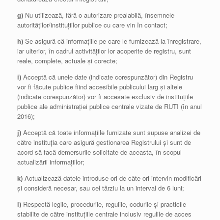
g)
Nu utilizează, fără o autorizare prealabilă, însemnele
autorităților/instituțiilor publice cu care vin în contact;
h)
Se asigură că informațiile pe care le furnizează la înregistrare,
iar ulterior, în cadrul activităților lor acoperite de registru, sunt
reale, complete, actuale și corecte;
i)
Acceptă că unele date (indicate corespunzător) din Registru
vor fi făcute publice fiind accesibile publicului larg și altele
(indicate corespunzător) vor fi accesate exclusiv de instituțiile
publice ale administrației publice centrale vizate de RUTI (în anul
2016);
j)
Acceptă că toate informațiile furnizate sunt supuse analizei de
către instituția care asigură gestionarea Registrului și sunt de
acord să facă demersurile solicitate de aceasta, în scopul
actualizării informațiilor;
k)
Actualizează datele introduse ori de câte ori intervin modificări
și consideră necesar, sau cel târziu la un interval de 6 luni;
l)
Respectă legile, procedurile, regulile, codurile și practicile
stabilite de către instituțiile centrale inclusiv regulile de acces