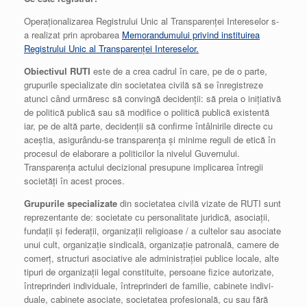
Operaționalizarea Registrului Unic al Transparenței Intereselor s-
a realizat prin aprobarea
Memorandumului privind instituirea
Registrului Unic al Transparenței Intereselor.
Obiectivul RUTI
este de a crea cadrul în care, pe de o parte,
grupurile specializate din societatea civilă să se înregistreze
atunci când urmăresc să convingă decidenții: să preia o inițiativă
de politică publică sau să modifice o politică publică existentă
iar, pe de altă parte, decidenții să confirme întâlnirile directe cu
aceștia, asigurându-se transparența și minime reguli de etică în
procesul de elaborare a politicilor la nivelul Guvernului.
Transparența actului decizional presupune implicarea întregii
societăți în acest proces.
Grupurile specializate
din societatea civilă vizate de RUTI sunt
reprezentante de: societate cu personalitate juridică, asociații,
fundații și federații, organizații religioase / a cultelor sau asociate
unui cult, organizație sindicală, organizație patronală, camere de
comerț, structuri asociative ale administrației publice locale, alte
tipuri de organizații legal constituite, persoane fizice autorizate,
întreprinderi individuale, întreprinderi de familie, cabinete indivi­
duale, cabinete asociate, societatea profesională, cu sau fără