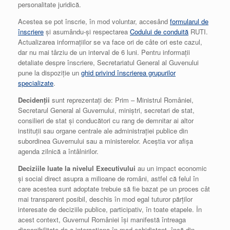
personalitate juridică.
Acestea se pot înscrie, în mod voluntar, accesând
formularul de
înscriere
și asumându-și respectarea
Codului de conduită
RUTI.
Actualizarea informațiilor se va face ori de câte ori este cazul,
dar nu mai târziu de un interval de 6 luni. Pentru informații
detaliate despre înscriere, Secretariatul General al Guvenului
pune la dispoziție un
ghid privind înscrierea grupurilor
specializate
.
Decidenții
sunt reprezentați de: Prim – Ministrul României,
Secretarul General al Guvernului, miniștri, secretari de stat,
consilieri de stat și conducători cu rang de demnitar ai altor
instituții sau organe centrale ale administrației publice din
subordinea Guvernului sau a ministerelor. Aceștia vor afișa
agenda zilnică a întâlnirilor.
Deciziile luate la nivelul Executivului
au un impact economic
și social direct asupra a milioane de români, astfel că felul în
care acestea sunt adoptate trebuie să fie bazat pe un proces cât
mai transparent posibil, deschis în mod egal tuturor părților
interesate de deciziile publice, participativ, în toate etapele. În
acest context, Guvernul României își manifestă întreaga
disponibilitate de a interacționa în mod echidistant, încă din