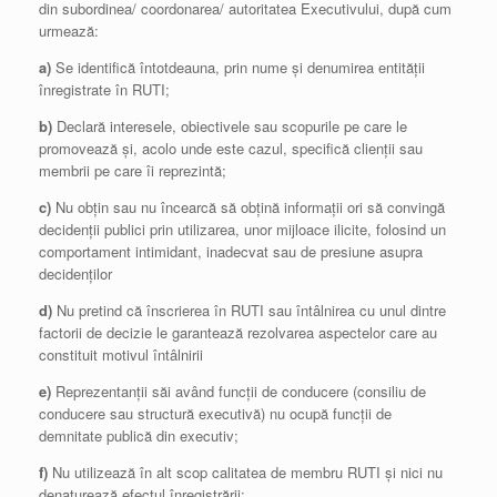
din subordinea/ coordonarea/ autoritatea Executivului, după cum
urmează:
a)
Se identifică întotdeauna, prin nume și denumirea entității
înregistrate în RUTI;
b)
Declară interesele, obiectivele sau scopurile pe care le
promovează și, acolo unde este cazul, specifică clienții sau
membrii pe care îi reprezintă;
c)
Nu obțin sau nu încearcă să obțină informații ori să convingă
decidenții publici prin utilizarea, unor mijloace ilicite, folosind un
comportament intimidant, inadecvat sau de presiune asupra
decidenților
d)
Nu pretind că înscrierea în RUTI sau întâlnirea cu unul dintre
factorii de decizie le garantează rezolvarea aspectelor care au
constituit motivul întâlnirii
e)
Reprezentanții săi având funcții de conducere (consiliu de
conducere sau structură executivă) nu ocupă funcții de
demnitate publică din executiv;
f)
Nu utilizează în alt scop calitatea de membru RUTI și nici nu
denaturează efectul înregistrării;