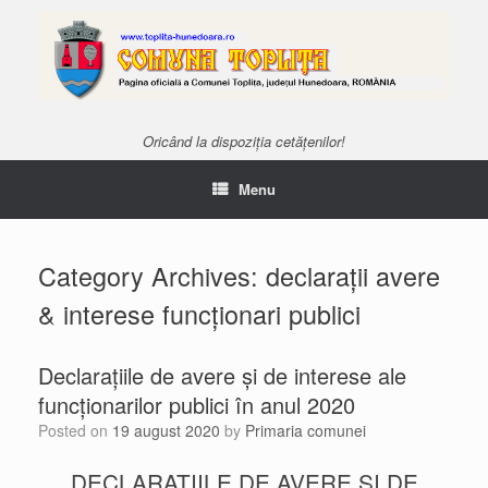
Oricând la dispoziția cetățenilor!
Menu
Category Archives:
declarații avere
& interese funcționari publici
Declarațiile de avere și de interese ale
funcționarilor publici în anul 2020
Posted on
19 august 2020
by
Primaria comunei
DECLARAȚIILE DE AVERE ȘI DE