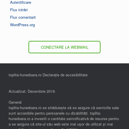
Autentificare
Flux intrări
Flux comentarii
WordPress.org
CONECTARE LA WEBMAIL
toplita-hunedoara.ro Declarație de accesibilitate
Actualizat: Decembrie 2019.
General
toplita-hunedoara.ro se străduiește să se asigure că serviciile sale
sunt accesibile pentru persoanele cu dizabilități. toplita-
hunedoara.ro a investit o cantitate semnificativă de resurse pentru
a se asigura că site-ul său web este mai ușor de utilizat și mai