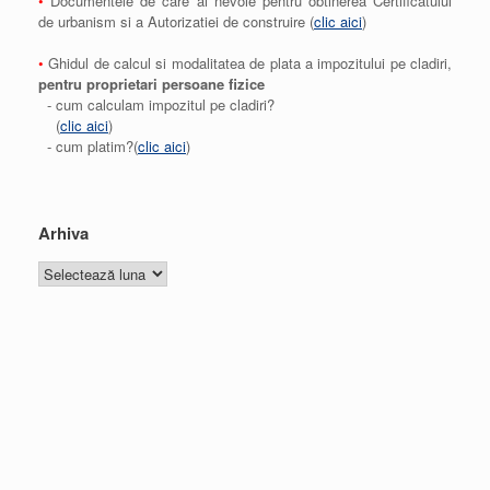
•
Documentele de care ai nevoie pentru obtinerea Certificatului
de urbanism si a Autorizatiei de construire (
clic aici
)
•
Ghidul de calcul si modalitatea de plata a impozitului pe cladiri,
pentru proprietari persoane fizice
- cum calculam impozitul pe cladiri?
(
clic aici
)
- cum platim?(
clic aici
)
Arhiva