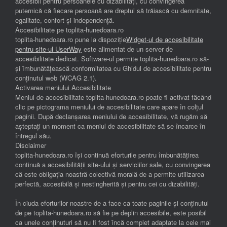
accesibil pentru persoanele cu dizabilități, cu convingerea
puternică că fiecare persoană are dreptul să trăiască cu demnitate,
egalitate, confort și independenţă.
Accesibilitate pe toplita-hunedoara.ro
toplita-hunedoara.ro pune la dispoziție
Widget-ul de accesibilitate
pentru site-ul UserWay
este alimentat de un server de
accesibilitate dedicat. Software-ul permite toplita-hunedoara.ro să-
și îmbunătățească conformitatea cu Ghidul de accesibilitate pentru
conținutul web (WCAG 2.1).
Activarea meniului Accesibilitate
Meniul de accesibilitate toplita-hunedoara.ro poate fi activat făcând
clic pe pictograma meniului de accesibilitate care apare în colțul
paginii. După declanșarea meniului de accesibilitate, vă rugăm să
așteptați un moment ca meniul de accesibilitate să se încarce în
întregul său.
Disclaimer
toplita-hunedoara.ro își continuă eforturile pentru îmbunătățirea
continuă a accesibilității site-ului și serviciilor sale, cu convingerea
că este obligația noastră colectivă morală de a permite utilizarea
perfectă, accesibilă și nestingherită și pentru cei cu dizabilități.
În ciuda eforturilor noastre de a face ca toate paginile și conținutul
de pe toplita-hunedoara.ro să fie pe deplin accesibile, este posibil
ca unele conținuturi să nu fi fost încă complet adaptate la cele mai