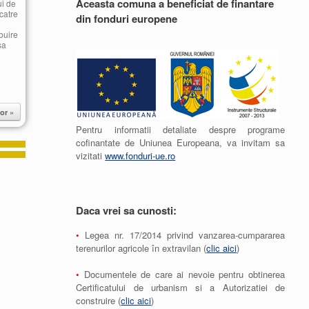
Aceasta comuna a beneficiat de finantare
ui de
catre
din fonduri europene
buire
sa
or »
Pentru informatii detaliate despre programe
cofinantate de Uniunea Europeana, va invitam sa
vizitati
www.fonduri-ue.ro
Daca vrei sa cunosti:
•
Legea nr. 17/2014 privind vanzarea-cumpararea
terenurilor agricole în extravilan (
clic aici
)
•
Documentele de care ai nevoie pentru obtinerea
Certificatului de urbanism si a Autorizatiei de
construire (
clic aici
)