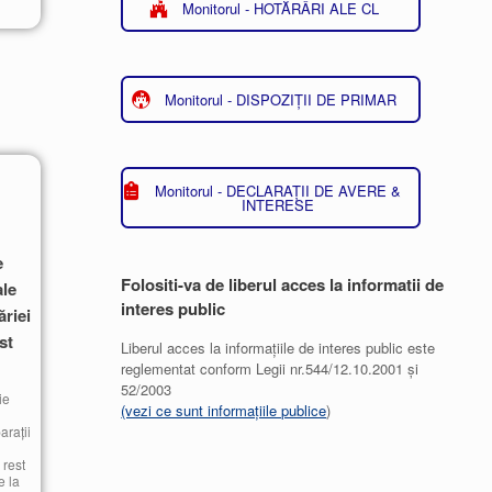
Monitorul - HOTĂRÂRI ALE CL
Monitorul - DISPOZIȚII DE PRIMAR
Monitorul - DECLARAȚII DE AVERE &
INTERESE
e
Folositi-va de liberul acces la informatii de
ale
interes public
ăriei
st
Liberul acces la informațiile de interes public este
reglementat conform Legii nr.544/12.10.2001 și
52/2003
ie
(vezi ce sunt informațiile publice
)
araţii
 rest
e la