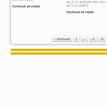
din-31.01.2020.pdf” title=”HCL n
din 31.01.2020″]
Continuă să citești
Continuă să citești
« Anterioară
1
…
14
15
Post navigation