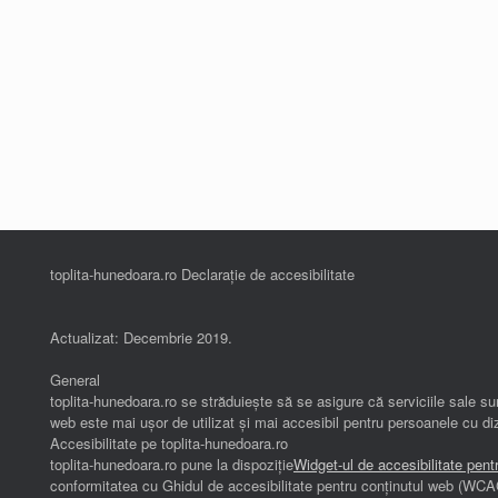
toplita-hunedoara.ro Declarație de accesibilitate
Actualizat: Decembrie 2019.
General
toplita-hunedoara.ro se străduiește să se asigure că serviciile sale sun
web este mai ușor de utilizat și mai accesibil pentru persoanele cu diz
Accesibilitate pe toplita-hunedoara.ro
toplita-hunedoara.ro pune la dispoziție
Widget-ul de accesibilitate pent
conformitatea cu Ghidul de accesibilitate pentru conținutul web (WCA