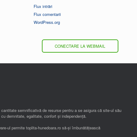
Flux intrări
Flux comentarii
WordPress.org
CONECTARE LA WEBMAIL
o cantitate semnificativă de resurse pentru a se asigura că site-ul său
 cu demnitate, egalitate, confort și independenţă.
ware-ul permite toplita-hunedoara.ro să-și îmbunătățească