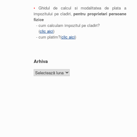
•
Ghidul de calcul si modalitatea de plata a
impozitului pe cladiri,
pentru proprietari persoane
fizice
- cum calculam impozitul pe cladiri?
(
clic aici
)
- cum platim?(
clic aici
)
Arhiva