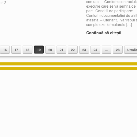
contract: – Conform contractul
r. 2
executie care se va semna de 
parti. Conditii de participare: –
Conform documentatiei de atri
atasata. – Ofertantul va trebui 
completeze formularele […]
Continuă să citești
16
17
18
19
20
21
22
23
24
…
28
Următ