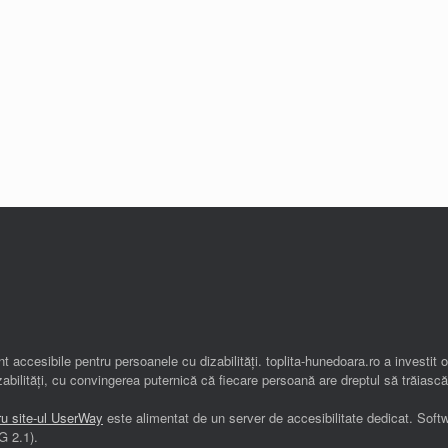
t accesibile pentru persoanele cu dizabilități. toplita-hunedoara.ro a investit 
abilități, cu convingerea puternică că fiecare persoană are dreptul să trăiască
ru site-ul UserWay
este alimentat de un server de accesibilitate dedicat. Soft
G 2.1).