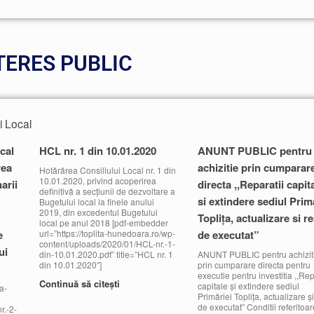
TERES PUBLIC
i Local
cal
HCL nr. 1 din 10.01.2020
ANUNT PUBLIC pentru
rea
achizitie prin cumparar
Hotărârea Consiliului Local nr. 1 din
10.01.2020, privind acoperirea
arii
directa ,,Reparatii capit
definitivă a secțiunii de dezvoltare a
si extindere sediul Prim
Bugetului local la finele anului
2019, din excedentul Bugetului
Topliţa, actualizare si re
local pe anul 2018 [pdf-embedder
e
url=”https://toplita-hunedoara.ro/wp-
de executat”
content/uploads/2020/01/HCL-nr.-1-
ui
din-10.01.2020.pdf” title=”HCL nr. 1
ANUNT PUBLIC pentru achizit
din 10.01.2020″]
prin cumparare directa pentru
executie pentru investitia ,,Rep
Continuă să citești
capitale şi extindere sediul
a-
Primăriei Topliţa, actualizare şi
de executat” Conditii referitoar
r.-2-