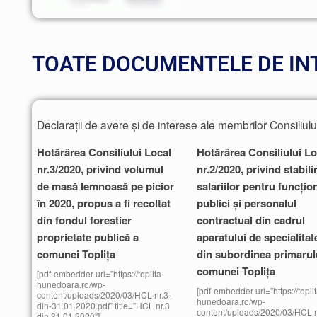
TOATE DOCUMENTELE DE IN
Declarații de avere și de interese ale membrilor Consiliulu
Hotărârea Consiliului Local
Hotărârea Consiliului Lo
nr.3/2020, privind volumul
nr.2/2020, privind stabili
de masă lemnoasă pe picior
salariilor pentru funcțion
în 2020, propus a fi recoltat
publici și personalul
din fondul forestier
contractual din cadrul
proprietate publică a
aparatului de specialitat
comunei Toplița
din subordinea primarul
comunei Toplița
[pdf-embedder url=”https://toplita-
hunedoara.ro/wp-
[pdf-embedder url=”https://toplit
content/uploads/2020/03/HCL-nr.3-
hunedoara.ro/wp-
din-31.01.2020.pdf” title=”HCL nr.3
content/uploads/2020/03/HCL-n
din 31.01.2020″]