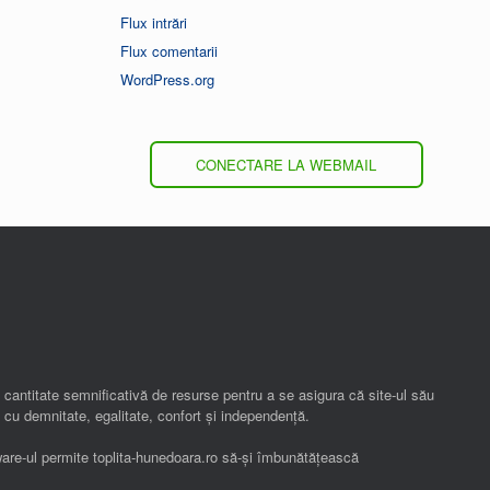
Flux intrări
Flux comentarii
WordPress.org
CONECTARE LA WEBMAIL
o cantitate semnificativă de resurse pentru a se asigura că site-ul său
 cu demnitate, egalitate, confort și independenţă.
ware-ul permite toplita-hunedoara.ro să-și îmbunătățească