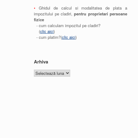
•
Ghidul de calcul si modalitatea de plata a
impozitului pe cladiri,
pentru proprietari persoane
fizice
- cum calculam impozitul pe cladiri?
(
clic aici
)
- cum platim?(
clic aici
)
Arhiva