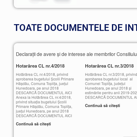
TOATE DOCUMENTELE DE IN
Declarații de avere și de interese ale membrilor Consiliulu
Hotarârea CL nr.4/2018
Hotarârea CL nr.3/2018
Hotărârea CL nr.4/2018, privind
Hotărârea CL nr.3/2018, privin
aprobarea bugetului Școlii Primare
aprobarea bugetului local al
Hășdău, Comuna Toplița, juețul
Comunei Toplița, județul
Hunedoara, pe anul 2018
Hunedoara, pe anul 2018 și
DESCARCĂ DOCUMENTUL AICI
estimările pentru anii 2019-20
Anexa la Hotărârea CL nr.4/2018,
DESCARCĂ DOCUMENTUL AI
privind situația bugetului Școlii
Continuă să citești
Primare Hășdău, Comuna Toplița,
juețul Hunedoara, pe anul 2018
DESCARCĂ DOCUMENTUL AICI
Continuă să citești