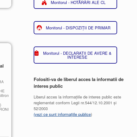
Monitorul - HOTĂRÂRI ALE CL
Monitorul - DISPOZIȚII DE PRIMAR
Monitorul - DECLARAȚII DE AVERE &
INTERESE
al
Folositi-va de liberul acces la informatii de
RA
interes public
CHE
Miron
Liberul acces la informațiile de interes public este
reglementat conform Legii nr.544/12.10.2001 și
)
52/2003
DRONI
(vezi ce sunt informațiile publice
)