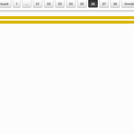
rioară
1
…
21
22
23
24
25
26
27
28
Următ