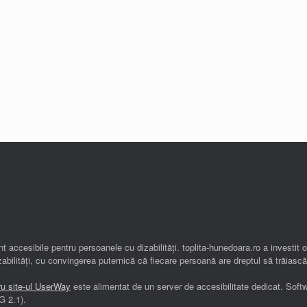
t accesibile pentru persoanele cu dizabilități. toplita-hunedoara.ro a investit 
abilități, cu convingerea puternică că fiecare persoană are dreptul să trăiască
ru site-ul UserWay
este alimentat de un server de accesibilitate dedicat. Soft
G 2.1).