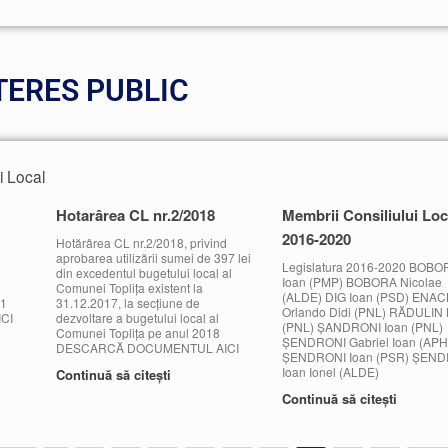
TERES PUBLIC
i Local
Hotarârea CL nr.2/2018
Membrii Consiliului Loc
2016-2020
d
Hotărârea CL nr.2/2018, privind
aprobarea utilizării sumei de 397 lei
Legislatura 2016-2020 BOBO
din excedentul bugetului local al
Ioan (PMP) BOBORA Nicolae
Comunei Toplița existent la
(ALDE) DIG Ioan (PSD) ENA
21
31.12.2017, la secțiune de
Orlando Didi (PNL) RĂDULIN 
CI
dezvoltare a bugetului local al
(PNL) ȘANDRONI Ioan (PNL)
Comunei Toplița pe anul 2018
ȘENDRONI Gabriel Ioan (APH
DESCARCĂ DOCUMENTUL AICI
ȘENDRONI Ioan (PSR) ȘEN
Ioan Ionel (ALDE)
Continuă să citești
Continuă să citești