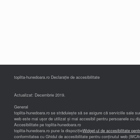
toplita-hunedoara.ro Declarație de accesibilitate
Actualizat: Decembrie 2019.
General
toplita-hunedoara.ro se străduiește să se asigure că serviciile sale sun
web este mai ușor de utilizat și mai accesibil pentru persoanele cu diz
Accesibilitate pe toplita-hunedoara.ro
toplita-hunedoara.ro pune la dispoziție
Widget-ul de accesibilitate pent
conformitatea cu Ghidul de accesibilitate pentru conținutul web (WCA