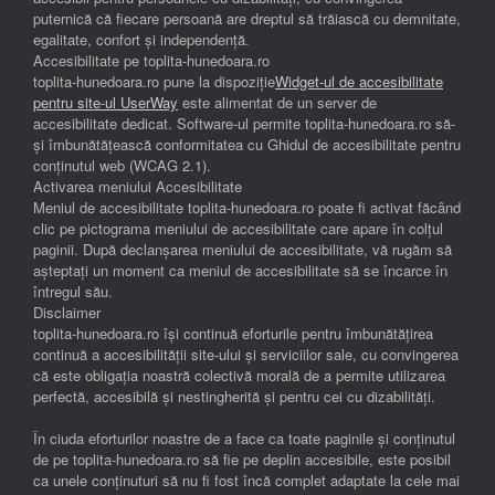
puternică că fiecare persoană are dreptul să trăiască cu demnitate,
egalitate, confort și independenţă.
Accesibilitate pe toplita-hunedoara.ro
toplita-hunedoara.ro pune la dispoziție
Widget-ul de accesibilitate
pentru site-ul UserWay
este alimentat de un server de
accesibilitate dedicat. Software-ul permite toplita-hunedoara.ro să-
și îmbunătățească conformitatea cu Ghidul de accesibilitate pentru
conținutul web (WCAG 2.1).
Activarea meniului Accesibilitate
Meniul de accesibilitate toplita-hunedoara.ro poate fi activat făcând
clic pe pictograma meniului de accesibilitate care apare în colțul
paginii. După declanșarea meniului de accesibilitate, vă rugăm să
așteptați un moment ca meniul de accesibilitate să se încarce în
întregul său.
Disclaimer
toplita-hunedoara.ro își continuă eforturile pentru îmbunătățirea
continuă a accesibilității site-ului și serviciilor sale, cu convingerea
că este obligația noastră colectivă morală de a permite utilizarea
perfectă, accesibilă și nestingherită și pentru cei cu dizabilități.
În ciuda eforturilor noastre de a face ca toate paginile și conținutul
de pe toplita-hunedoara.ro să fie pe deplin accesibile, este posibil
ca unele conținuturi să nu fi fost încă complet adaptate la cele mai