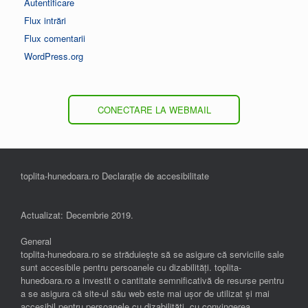
Autentificare
Flux intrări
Flux comentarii
WordPress.org
CONECTARE LA WEBMAIL
toplita-hunedoara.ro Declarație de accesibilitate
Actualizat: Decembrie 2019.
General
toplita-hunedoara.ro se străduiește să se asigure că serviciile sale
sunt accesibile pentru persoanele cu dizabilități. toplita-
hunedoara.ro a investit o cantitate semnificativă de resurse pentru
a se asigura că site-ul său web este mai ușor de utilizat și mai
accesibil pentru persoanele cu dizabilități, cu convingerea