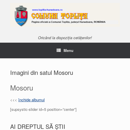
Oricând la dispoziția cetățenilor!
Menu
Imagini din satul Mosoru
Mosoru
<<<
închide albumul
[supsystic-slider id=5 position=”center”]
AI DREPTUL SĂ ȘTII