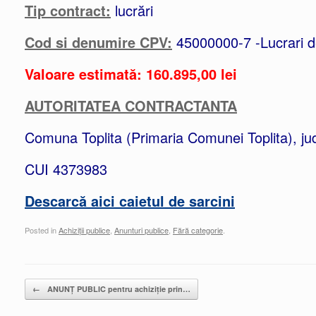
Tip contract:
lucrări
Cod si denumire CPV:
45000000-7 -Lucrari de
Valoare estimată: 160.895,00 lei
AUTORITATEA CONTRACTANTA
Comuna Toplita (Primaria Comunei Toplita), j
CUI 4373983
Descarcă aici caietul de sarcini
Posted in
Achiziții publice
,
Anunturi publice
,
Fără categorie
.
Post navigation
←
ANUNȚ PUBLIC pentru achiziție prin…