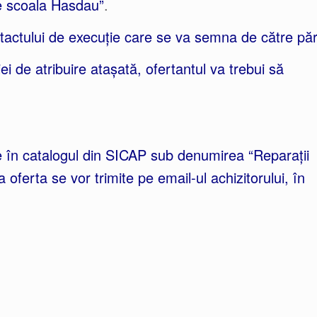
te scoala Hasdau”
.
actului de execuție care se va semna de către păr
 de atribuire atașată, ofertantul va trebui să
 în catalogul din SICAP sub denumirea “Reparații
ferta se vor trimite pe email-ul achizitorului, în