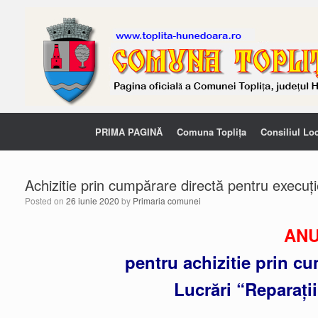
PRIMA PAGINĂ
Comuna Toplița
Consiliul Lo
Achizitie prin cumpărare directă pentru execuț
Posted on
26 iunie 2020
by
Primaria comunei
ANU
pentru achizitie prin c
Lucrări “Reparați