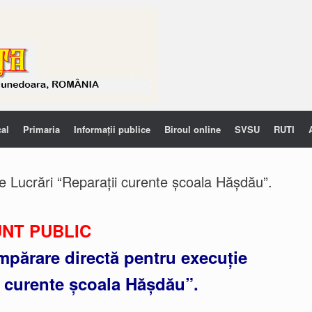
cal
Primaria
Informații publice
Biroul online
SVSU
RUTI
ie Lucrări “Reparații curente școala Hășdău”.
NT PUBLIC
umpărare directă pentru execuție
i curente școala Hășdău”.