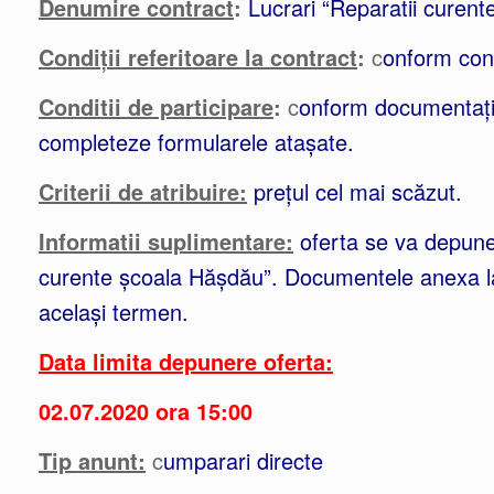
Denumire contract
:
Lucrari “Reparatii curen
Condiții referitoare la contract
:
c
onform cont
Conditii de participare
:
c
onform documentației
completeze formularele atașate.
Criterii de atribuire:
prețul cel mai scăzut.
Informatii suplimentare:
oferta se va depune
curente școala Hășdău”. Documentele anexa la o
același termen.
Data limita depunere oferta:
02.07.2020 ora 15:00
Tip anunt:
c
umparari directe