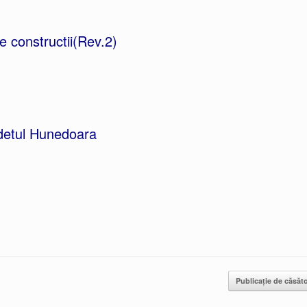
 constructii(Rev.2)
udetul Hunedoara
Publicație de căsăt