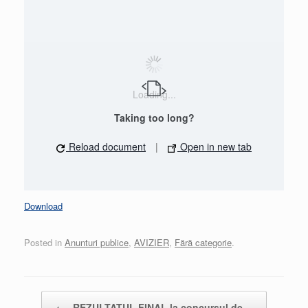
Loading...
Taking too long?
Reload document
|
Open in new tab
Download
Posted in
Anunturi publice
,
AVIZIER
,
Fără categorie
.
Post navigation
←
REZULTATUL FINAL la concursul de…