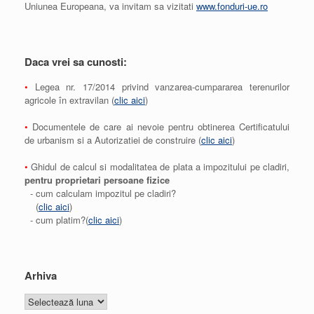
Uniunea Europeana, va invitam sa vizitati
www.fonduri-ue.ro
Daca vrei sa cunosti:
•
Legea nr. 17/2014 privind vanzarea-cumpararea terenurilor
agricole în extravilan (
clic aici
)
•
Documentele de care ai nevoie pentru obtinerea Certificatului
de urbanism si a Autorizatiei de construire (
clic aici
)
•
Ghidul de calcul si modalitatea de plata a impozitului pe cladiri,
pentru proprietari persoane fizice
- cum calculam impozitul pe cladiri?
(
clic aici
)
- cum platim?(
clic aici
)
Arhiva