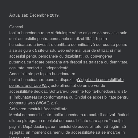
Actualizat: Decembrie 2019.
General
toplita-hunedoara.ro se străduiește să se asigure că serviciile sale
sunt accesibile pentru persoanele cu dizabilități. toplita-
hunedoara.ro a investit o cantitate semnificativă de resurse pentru
a se asigura că site-ul său web este mai ușor de utilizat și mai
accesibil pentru persoanele cu dizabilități, cu convingerea
puternică că fiecare persoană are dreptul să trăiască cu demnitate,
egalitate, confort și independenţă.
Accesibilitate pe toplita-hunedoara.ro
toplita-hunedoara.ro pune la dispoziție
Widget-ul de accesibilitate
pentru site-ul UserWay
este alimentat de un server de
accesibilitate dedicat. Software-ul permite toplita-hunedoara.ro să-
și îmbunătățească conformitatea cu Ghidul de accesibilitate pentru
conținutul web (WCAG 2.1).
Activarea meniului Accesibilitate
Meniul de accesibilitate toplita-hunedoara.ro poate fi activat făcând
clic pe pictograma meniului de accesibilitate care apare în colțul
paginii. După declanșarea meniului de accesibilitate, vă rugăm să
așteptați un moment ca meniul de accesibilitate să se încarce în
întregul său.