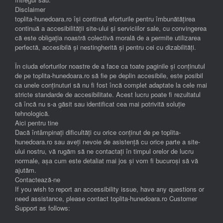
Disclaimer
toplita-hunedoara.ro își continuă eforturile pentru îmbunătățirea
continuă a accesibilității site-ului și serviciilor sale, cu convingerea
că este obligația noastră colectivă morală de a permite utilizarea
perfectă, accesibilă și nestingherită și pentru cei cu dizabilități.
În ciuda eforturilor noastre de a face ca toate paginile și conținutul
de pe toplita-hunedoara.ro să fie pe deplin accesibile, este posibil
ca unele conținuturi să nu fi fost încă complet adaptate la cele mai
stricte standarde de accesibilitate. Acest lucru poate fi rezultatul
că încă nu s-a găsit sau identificat cea mai potrivită soluție
tehnologică.
Aici pentru tine
Dacă întâmpinați dificultăți cu orice conținut de pe toplita-
hunedoara.ro sau aveți nevoie de asistență cu orice parte a site-
ului nostru, vă rugăm să ne contactați în timpul orelor de lucru
normale, așa cum este detaliat mai jos și vom fi bucuroși să vă
ajutăm.
Contactează-ne
If you wish to report an accessibility issue, have any questions or
need assistance, please contact toplita-hunedoara.ro Customer
Support as follows: