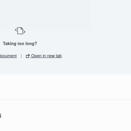
Taking too long?
document
|
Open in new tab
4