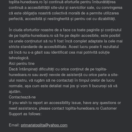
toplita-hunedoara.ro își continuă eforturile pentru îmbunătățirea
continuă a accesibilității site-ului și serviciilor sale, cu convingerea
că este obligația noastră colectivă morală de a permite utilizarea
perfectă, accesibilă și nestingherită și pentru cei cu dizabilități.
În ciuda eforturilor noastre de a face ca toate paginile și conținutul
de pe toplita-hunedoara.ro să fie pe deplin accesibile, este posibil
ca unele conținuturi să nu fi fost încă complet adaptate la cele mai
stricte standarde de accesibilitate. Acest lucru poate fi rezultatul
că încă nu s-a găsit sau identificat cea mai potrivită soluție
tehnologică.
Aici pentru tine
Dacă întâmpinați dificultăți cu orice conținut de pe toplita-
hunedoara.ro sau aveți nevoie de asistență cu orice parte a site-
ului nostru, vă rugăm să ne contactați în timpul orelor de lucru
normale, așa cum este detaliat mai jos și vom fi bucuroși să vă
ajutăm.
Contactează-ne
If you wish to report an accessibility issue, have any questions or
need assistance, please contact toplita-hunedoara.ro Customer
Support as follows:
Email:
primariatoplita@yahoo.com