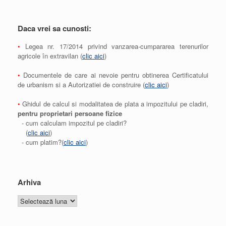
Daca vrei sa cunosti:
•
Legea nr. 17/2014 privind vanzarea-cumpararea terenurilor
agricole în extravilan (
clic aici
)
•
Documentele de care ai nevoie pentru obtinerea Certificatului
de urbanism si a Autorizatiei de construire (
clic aici
)
•
Ghidul de calcul si modalitatea de plata a impozitului pe cladiri,
pentru proprietari persoane fizice
- cum calculam impozitul pe cladiri?
(
clic aici
)
- cum platim?(
clic aici
)
Arhiva