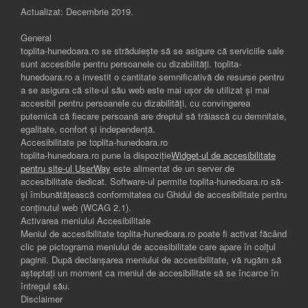
Actualizat: Decembrie 2019.
General
toplita-hunedoara.ro se străduiește să se asigure că serviciile sale
sunt accesibile pentru persoanele cu dizabilități. toplita-
hunedoara.ro a investit o cantitate semnificativă de resurse pentru
a se asigura că site-ul său web este mai ușor de utilizat și mai
accesibil pentru persoanele cu dizabilități, cu convingerea
puternică că fiecare persoană are dreptul să trăiască cu demnitate,
egalitate, confort și independenţă.
Accesibilitate pe toplita-hunedoara.ro
toplita-hunedoara.ro pune la dispoziție
Widget-ul de accesibilitate
pentru site-ul UserWay
este alimentat de un server de
accesibilitate dedicat. Software-ul permite toplita-hunedoara.ro să-
și îmbunătățească conformitatea cu Ghidul de accesibilitate pentru
conținutul web (WCAG 2.1).
Activarea meniului Accesibilitate
Meniul de accesibilitate toplita-hunedoara.ro poate fi activat făcând
clic pe pictograma meniului de accesibilitate care apare în colțul
paginii. După declanșarea meniului de accesibilitate, vă rugăm să
așteptați un moment ca meniul de accesibilitate să se încarce în
întregul său.
Disclaimer