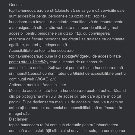
General
toplita-hunedoara.ro se străduiește să se asigure că serviciile sale
sunt accesibile pentru persoanele cu dizabilități. toplita-
hunedoara.ro a investit o cantitate semnificativă de resurse pentru
a se asigura că site-ul său web este mai ușor de utilizat și mai
accesibil pentru persoanele cu dizabilități, cu convingerea
puternică că fiecare persoană are dreptul să trăiască cu demnitate,
egalitate, confort și independenţă.
Accesibilitate pe toplita-hunedoara.ro
toplita-hunedoara.ro pune la dispoziție
Widget-ul de accesibilitate
pentru site-ul UserWay
este alimentat de un server de
accesibilitate dedicat. Software-ul permite toplita-hunedoara.ro să-
și îmbunătățească conformitatea cu Ghidul de accesibilitate pentru
conținutul web (WCAG 2.1).
Activarea meniului Accesibilitate
Meniul de accesibilitate toplita-hunedoara.ro poate fi activat făcând
clic pe pictograma meniului de accesibilitate care apare în colțul
paginii. După declanșarea meniului de accesibilitate, vă rugăm să
așteptați un moment ca meniul de accesibilitate să se încarce în
întregul său.
Disclaimer
toplita-hunedoara.ro își continuă eforturile pentru îmbunătățirea
continuă a accesibilității site-ului și serviciilor sale, cu convingerea