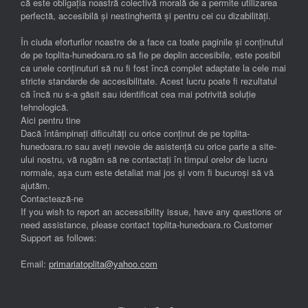
că este obligația noastră colectivă morală de a permite utilizarea
perfectă, accesibilă și nestingherită și pentru cei cu dizabilități.
În ciuda eforturilor noastre de a face ca toate paginile și conținutul
de pe toplita-hunedoara.ro să fie pe deplin accesibile, este posibil
ca unele conținuturi să nu fi fost încă complet adaptate la cele mai
stricte standarde de accesibilitate. Acest lucru poate fi rezultatul
că încă nu s-a găsit sau identificat cea mai potrivită soluție
tehnologică.
Aici pentru tine
Dacă întâmpinați dificultăți cu orice conținut de pe toplita-
hunedoara.ro sau aveți nevoie de asistență cu orice parte a site-
ului nostru, vă rugăm să ne contactați în timpul orelor de lucru
normale, așa cum este detaliat mai jos și vom fi bucuroși să vă
ajutăm.
Contactează-ne
If you wish to report an accessibility issue, have any questions or
need assistance, please contact toplita-hunedoara.ro Customer
Support as follows:
Email:
primariatoplita@yahoo.com