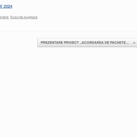
 IV 2024
imărie
,
Execuția bugetară
.
PREZENTARE PROIECT „ACORDAREA DE PACHETE…
→