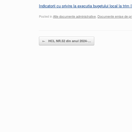
Indicatorii cu privire la executia bugetului local la trim
Posted in
Alte documente administrative
,
Documente emise de pr
Post navigation
←
HCL NR.52 din anul 2024-…