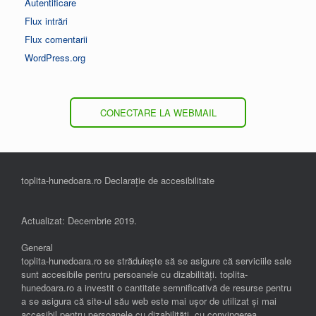
Autentificare
Flux intrări
Flux comentarii
WordPress.org
CONECTARE LA WEBMAIL
toplita-hunedoara.ro Declarație de accesibilitate
Actualizat: Decembrie 2019.
General
toplita-hunedoara.ro se străduiește să se asigure că serviciile sale
sunt accesibile pentru persoanele cu dizabilități. toplita-
hunedoara.ro a investit o cantitate semnificativă de resurse pentru
a se asigura că site-ul său web este mai ușor de utilizat și mai
accesibil pentru persoanele cu dizabilități, cu convingerea