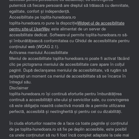
puternică că fiecare persoană are dreptul să trăiască cu demnitate,
egalitate, confort și independenţă.
Accesibilitate pe toplita-hunedoara.ro
toplita-hunedoara.ro pune la dispoziție
Widget-ul de accesibilitate
pentru site-ul UserWay
este alimentat de un server de
accesibilitate dedicat. Software-ul permite toplita-hunedoara.ro să-
și îmbunătățească conformitatea cu Ghidul de accesibilitate pentru
conținutul web (WCAG 2.1).
Activarea meniului Accesibilitate
Meniul de accesibilitate toplita-hunedoara.ro poate fi activat făcând
clic pe pictograma meniului de accesibilitate care apare în colțul
paginii. După declanșarea meniului de accesibilitate, vă rugăm să
așteptați un moment ca meniul de accesibilitate să se încarce în
întregul său.
Disclaimer
toplita-hunedoara.ro își continuă eforturile pentru îmbunătățirea
continuă a accesibilității site-ului și serviciilor sale, cu convingerea
că este obligația noastră colectivă morală de a permite utilizarea
perfectă, accesibilă și nestingherită și pentru cei cu dizabilități.
În ciuda eforturilor noastre de a face ca toate paginile și conținutul
de pe toplita-hunedoara.ro să fie pe deplin accesibile, este posibil
ca unele conținuturi să nu fi fost încă complet adaptate la cele mai