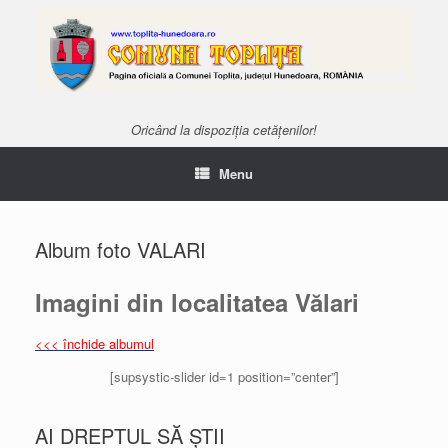
Oricând la dispoziția cetățenilor!
Menu
Album foto VALARI
Imagini din localitatea Vălari
<<< închide albumul
[supsystic-slider id=1 position=”center”]
AI DREPTUL SĂ ȘTII