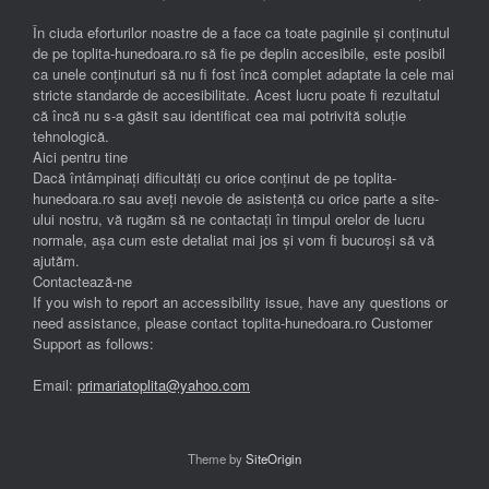
În ciuda eforturilor noastre de a face ca toate paginile și conținutul
de pe toplita-hunedoara.ro să fie pe deplin accesibile, este posibil
ca unele conținuturi să nu fi fost încă complet adaptate la cele mai
stricte standarde de accesibilitate. Acest lucru poate fi rezultatul
că încă nu s-a găsit sau identificat cea mai potrivită soluție
tehnologică.
Aici pentru tine
Dacă întâmpinați dificultăți cu orice conținut de pe toplita-
hunedoara.ro sau aveți nevoie de asistență cu orice parte a site-
ului nostru, vă rugăm să ne contactați în timpul orelor de lucru
normale, așa cum este detaliat mai jos și vom fi bucuroși să vă
ajutăm.
Contactează-ne
If you wish to report an accessibility issue, have any questions or
need assistance, please contact toplita-hunedoara.ro Customer
Support as follows:
Email:
primariatoplita@yahoo.com
Theme by
SiteOrigin