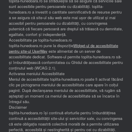
toplita-hunedoara.ro se străduiește să se asigure că serviciile sale
sunt accesibile pentru persoanele cu dizabilități. toplita-
hunedoara.ro a investit o cantitate semnificativă de resurse pentru
a se asigura că site-ul său web este mai ușor de utilizat și mai
accesibil pentru persoanele cu dizabilități, cu convingerea
puternică că fiecare persoană are dreptul să trăiască cu demnitate,
egalitate, confort și independenţă.
Accesibilitate pe toplita-hunedoara.ro
toplita-hunedoara.ro pune la dispoziție
Widget-ul de accesibilitate
pentru site-ul UserWay
este alimentat de un server de
accesibilitate dedicat. Software-ul permite toplita-hunedoara.ro să-
și îmbunătățească conformitatea cu Ghidul de accesibilitate pentru
conținutul web (WCAG 2.1).
Activarea meniului Accesibilitate
Meniul de accesibilitate toplita-hunedoara.ro poate fi activat făcând
clic pe pictograma meniului de accesibilitate care apare în colțul
paginii. După declanșarea meniului de accesibilitate, vă rugăm să
așteptați un moment ca meniul de accesibilitate să se încarce în
întregul său.
Disclaimer
toplita-hunedoara.ro își continuă eforturile pentru îmbunătățirea
continuă a accesibilității site-ului și serviciilor sale, cu convingerea
că este obligația noastră colectivă morală de a permite utilizarea
perfectă, accesibilă și nestingherită și pentru cei cu dizabilități.