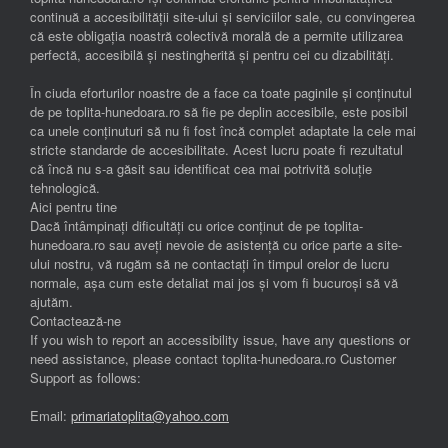
continuă a accesibilității site-ului și serviciilor sale, cu convingerea
că este obligația noastră colectivă morală de a permite utilizarea
perfectă, accesibilă și nestingherită și pentru cei cu dizabilități.
În ciuda eforturilor noastre de a face ca toate paginile și conținutul
de pe toplita-hunedoara.ro să fie pe deplin accesibile, este posibil
ca unele conținuturi să nu fi fost încă complet adaptate la cele mai
stricte standarde de accesibilitate. Acest lucru poate fi rezultatul
că încă nu s-a găsit sau identificat cea mai potrivită soluție
tehnologică.
Aici pentru tine
Dacă întâmpinați dificultăți cu orice conținut de pe toplita-
hunedoara.ro sau aveți nevoie de asistență cu orice parte a site-
ului nostru, vă rugăm să ne contactați în timpul orelor de lucru
normale, așa cum este detaliat mai jos și vom fi bucuroși să vă
ajutăm.
Contactează-ne
If you wish to report an accessibility issue, have any questions or
need assistance, please contact toplita-hunedoara.ro Customer
Support as follows:
Email:
primariatoplita@yahoo.com