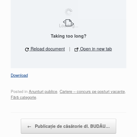
Loading...
Taking too long?
Reload document
|
Open in new tab
Download
Posted in
Anunturi publice
,
Cariere – concurs pe posturi vacante
,
Fără categorie
.
Post navigation
←
Publicație de căsătorie dl. BUDĂU…