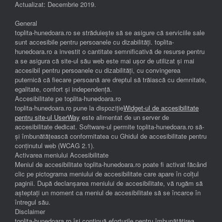
Actualizat: Decembrie 2019.
General
toplita-hunedoara.ro se străduiește să se asigure că serviciile sale
sunt accesibile pentru persoanele cu dizabilități. toplita-
hunedoara.ro a investit o cantitate semnificativă de resurse pentru
a se asigura că site-ul său web este mai ușor de utilizat și mai
accesibil pentru persoanele cu dizabilități, cu convingerea
puternică că fiecare persoană are dreptul să trăiască cu demnitate,
egalitate, confort și independenţă.
Accesibilitate pe toplita-hunedoara.ro
toplita-hunedoara.ro pune la dispoziție
Widget-ul de accesibilitate
pentru site-ul UserWay
este alimentat de un server de
accesibilitate dedicat. Software-ul permite toplita-hunedoara.ro să-
și îmbunătățească conformitatea cu Ghidul de accesibilitate pentru
conținutul web (WCAG 2.1).
Activarea meniului Accesibilitate
Meniul de accesibilitate toplita-hunedoara.ro poate fi activat făcând
clic pe pictograma meniului de accesibilitate care apare în colțul
paginii. După declanșarea meniului de accesibilitate, vă rugăm să
așteptați un moment ca meniul de accesibilitate să se încarce în
întregul său.
Disclaimer
toplita-hunedoara.ro își continuă eforturile pentru îmbunătățirea