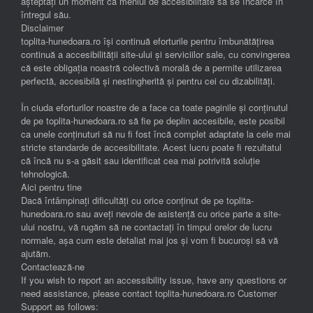
așteptați un moment ca meniul de accesibilitate să se încarce în
întregul său.
Disclaimer
toplita-hunedoara.ro își continuă eforturile pentru îmbunătățirea
continuă a accesibilității site-ului și serviciilor sale, cu convingerea
că este obligația noastră colectivă morală de a permite utilizarea
perfectă, accesibilă și nestingherită și pentru cei cu dizabilități.
În ciuda eforturilor noastre de a face ca toate paginile și conținutul
de pe toplita-hunedoara.ro să fie pe deplin accesibile, este posibil
ca unele conținuturi să nu fi fost încă complet adaptate la cele mai
stricte standarde de accesibilitate. Acest lucru poate fi rezultatul
că încă nu s-a găsit sau identificat cea mai potrivită soluție
tehnologică.
Aici pentru tine
Dacă întâmpinați dificultăți cu orice conținut de pe toplita-
hunedoara.ro sau aveți nevoie de asistență cu orice parte a site-
ului nostru, vă rugăm să ne contactați în timpul orelor de lucru
normale, așa cum este detaliat mai jos și vom fi bucuroși să vă
ajutăm.
Contactează-ne
If you wish to report an accessibility issue, have any questions or
need assistance, please contact toplita-hunedoara.ro Customer
Support as follows: