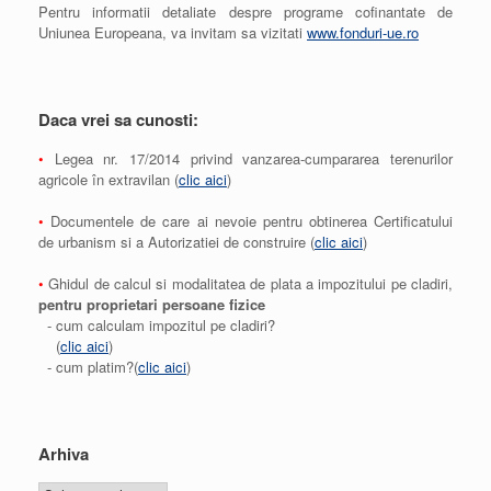
Pentru informatii detaliate despre programe cofinantate de
Uniunea Europeana, va invitam sa vizitati
www.fonduri-ue.ro
Daca vrei sa cunosti:
•
Legea nr. 17/2014 privind vanzarea-cumpararea terenurilor
agricole în extravilan (
clic aici
)
•
Documentele de care ai nevoie pentru obtinerea Certificatului
de urbanism si a Autorizatiei de construire (
clic aici
)
•
Ghidul de calcul si modalitatea de plata a impozitului pe cladiri,
pentru proprietari persoane fizice
- cum calculam impozitul pe cladiri?
(
clic aici
)
- cum platim?(
clic aici
)
Arhiva