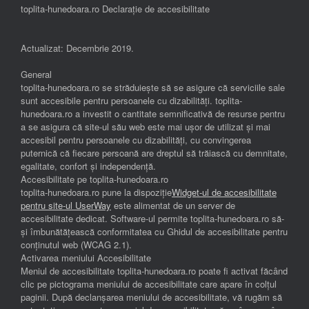
toplita-hunedoara.ro Declarație de accesibilitate
Actualizat: Decembrie 2019.
General
toplita-hunedoara.ro se străduiește să se asigure că serviciile sale
sunt accesibile pentru persoanele cu dizabilități. toplita-
hunedoara.ro a investit o cantitate semnificativă de resurse pentru
a se asigura că site-ul său web este mai ușor de utilizat și mai
accesibil pentru persoanele cu dizabilități, cu convingerea
puternică că fiecare persoană are dreptul să trăiască cu demnitate,
egalitate, confort și independenţă.
Accesibilitate pe toplita-hunedoara.ro
toplita-hunedoara.ro pune la dispoziție
Widget-ul de accesibilitate
pentru site-ul UserWay
este alimentat de un server de
accesibilitate dedicat. Software-ul permite toplita-hunedoara.ro să-
și îmbunătățească conformitatea cu Ghidul de accesibilitate pentru
conținutul web (WCAG 2.1).
Activarea meniului Accesibilitate
Meniul de accesibilitate toplita-hunedoara.ro poate fi activat făcând
clic pe pictograma meniului de accesibilitate care apare în colțul
paginii. După declanșarea meniului de accesibilitate, vă rugăm să