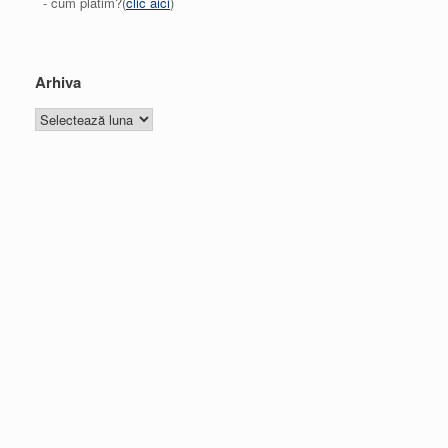
- cum platim?(
clic aici
)
Arhiva