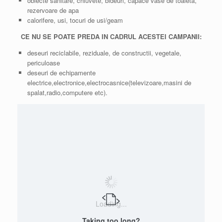
obiecte sanitare, chiuvete, bideuri, capace vase de toaleta,
rezervoare de apa
calorifere, usi, tocuri de usi/geam
CE NU SE POATE PREDA IN CADRUL ACESTEI CAMPANII:
deseuri reciclabile, reziduale, de constructii, vegetale,
periculoase
deseuri de echipamente
electrice,electronice,electrocasnice(televizoare,masini de
spalat,radio,computere etc).
Loading...
Taking too long?