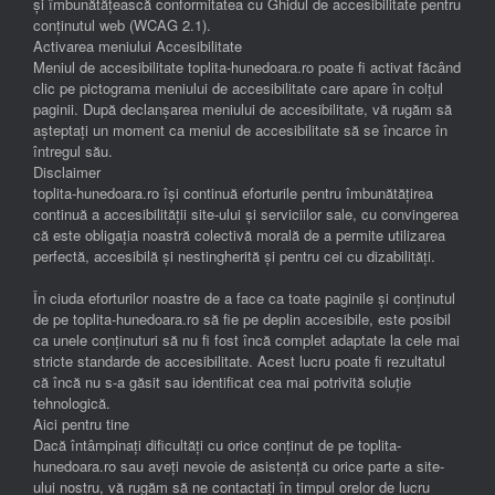
și îmbunătățească conformitatea cu Ghidul de accesibilitate pentru
conținutul web (WCAG 2.1).
Activarea meniului Accesibilitate
Meniul de accesibilitate toplita-hunedoara.ro poate fi activat făcând
clic pe pictograma meniului de accesibilitate care apare în colțul
paginii. După declanșarea meniului de accesibilitate, vă rugăm să
așteptați un moment ca meniul de accesibilitate să se încarce în
întregul său.
Disclaimer
toplita-hunedoara.ro își continuă eforturile pentru îmbunătățirea
continuă a accesibilității site-ului și serviciilor sale, cu convingerea
că este obligația noastră colectivă morală de a permite utilizarea
perfectă, accesibilă și nestingherită și pentru cei cu dizabilități.
În ciuda eforturilor noastre de a face ca toate paginile și conținutul
de pe toplita-hunedoara.ro să fie pe deplin accesibile, este posibil
ca unele conținuturi să nu fi fost încă complet adaptate la cele mai
stricte standarde de accesibilitate. Acest lucru poate fi rezultatul
că încă nu s-a găsit sau identificat cea mai potrivită soluție
tehnologică.
Aici pentru tine
Dacă întâmpinați dificultăți cu orice conținut de pe toplita-
hunedoara.ro sau aveți nevoie de asistență cu orice parte a site-
ului nostru, vă rugăm să ne contactați în timpul orelor de lucru