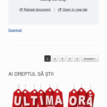
Reload document
|
Open in new tab
Download
Post navigation
1
2
3
4
5
Următor »
AI DREPTUL SĂ ȘTII