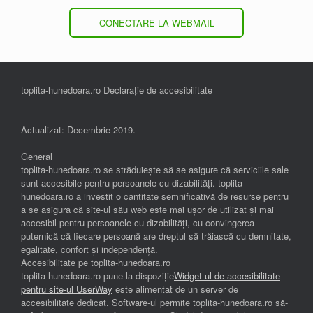
CONECTARE LA WEBMAIL
toplita-hunedoara.ro Declarație de accesibilitate
Actualizat: Decembrie 2019.
General
toplita-hunedoara.ro se străduiește să se asigure că serviciile sale
sunt accesibile pentru persoanele cu dizabilități. toplita-
hunedoara.ro a investit o cantitate semnificativă de resurse pentru
a se asigura că site-ul său web este mai ușor de utilizat și mai
accesibil pentru persoanele cu dizabilități, cu convingerea
puternică că fiecare persoană are dreptul să trăiască cu demnitate,
egalitate, confort și independenţă.
Accesibilitate pe toplita-hunedoara.ro
toplita-hunedoara.ro pune la dispoziție
Widget-ul de accesibilitate
pentru site-ul UserWay
este alimentat de un server de
accesibilitate dedicat. Software-ul permite toplita-hunedoara.ro să-