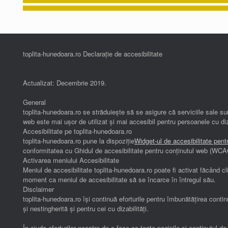
toplita-hunedoara.ro Declarație de accesibilitate
Actualizat: Decembrie 2019.
General
toplita-hunedoara.ro se străduiește să se asigure că serviciile sale sun
web este mai ușor de utilizat și mai accesibil pentru persoanele cu diz
Accesibilitate pe toplita-hunedoara.ro
toplita-hunedoara.ro pune la dispoziție
Widget-ul de accesibilitate pent
conformitatea cu Ghidul de accesibilitate pentru conținutul web (WCA
Activarea meniului Accesibilitate
Meniul de accesibilitate toplita-hunedoara.ro poate fi activat făcând c
moment ca meniul de accesibilitate să se încarce în întregul său.
Disclaimer
toplita-hunedoara.ro își continuă eforturile pentru îmbunătățirea continu
și nestingherită și pentru cei cu dizabilități.
În ciuda eforturilor noastre de a face ca toate paginile și conținutul d