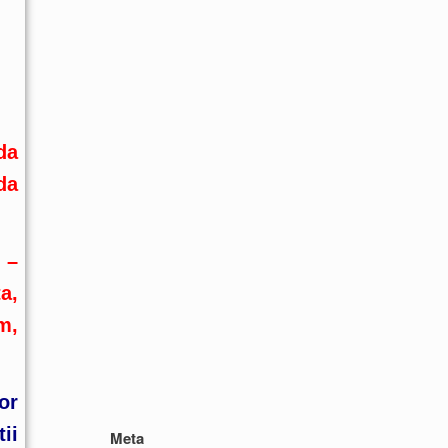
da
da
 –
a,
om
,
or
ii
Meta