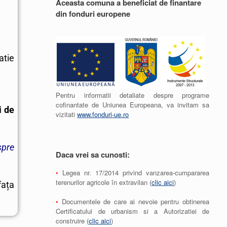
Aceasta comuna a beneficiat de finantare
din fonduri europene
atie
Pentru informatii detaliate despre programe
cofinantate de Uniunea Europeana, va invitam sa
i de
vizitati
www.fonduri-ue.ro
spre
Daca vrei sa cunosti:
•
Legea nr. 17/2014 privind vanzarea-cumpararea
terenurilor agricole în extravilan (
clic aici
)
fața
•
Documentele de care ai nevoie pentru obtinerea
Certificatului de urbanism si a Autorizatiei de
construire (
clic aici
)