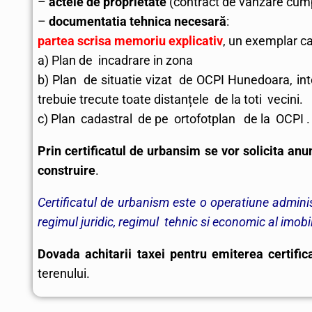
–
actele de proprietate
(contract de vanzare cumpa
–
documentatia tehnica necesară
:
partea scrisa memoriu explicativ
, un exemplar ca
a) Plan de incadrare in zona
b) Plan de situatie vizat de OCPI Hunedoara, int
trebuie trecute toate distanțele de la toti vecini.
c) Plan cadastral de pe ortofotplan de la OCPI .
Prin certificatul de urbansim se vor solicita an
construire
.
Certificatul de urbanism este o operatiune adminis
regimul juridic, regimul tehnic si economic al imobi
Dovada achitarii taxei pentru emiterea certifica
terenului.