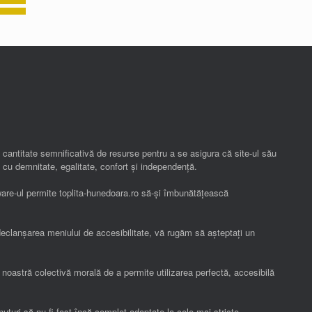
o cantitate semnificativă de resurse pentru a se asigura că site-ul său
 cu demnitate, egalitate, confort și independenţă.
ware-ul permite toplita-hunedoara.ro să-și îmbunătățească
 declanșarea meniului de accesibilitate, vă rugăm să așteptați un
ia noastră colectivă morală de a permite utilizarea perfectă, accesibilă
inuturi să nu fi fost încă complet adaptate la cele mai stricte