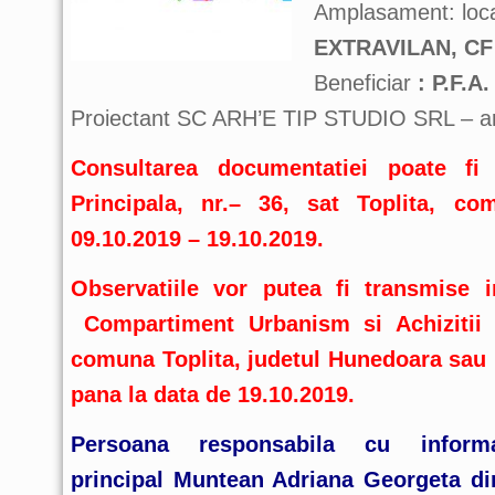
Amplasament: loca
EXTRAVILAN, CF 
Beneficiar
: P.F.
Proiectant SC ARH’E TIP STUDIO SRL – ar
Consultarea documentatiei poate fi
Principala, nr.–
36, sat Toplita, co
09.10.2019 – 19.10.2019.
Observatiile vor putea fi transmise 
Compartiment Urbanism si Achizitii P
comuna
Toplita, judetul Hunedoara sau
pana la data
de 19.10.2019.
Persoana responsabila cu informa
principal
Muntean Adriana Georgeta din