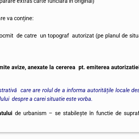
rare extras carte funciara in original)
re va conține:
ocmit de catre un topograf autorizat (pe planul de situ
umite avize, anexate la cererea pt. emiterea autorizatie
trativă care are rolul de a informa autoritățile locale de
lului despre a carei situatie este vorba.
tului
de urbanism – se stabilește în functie de supra