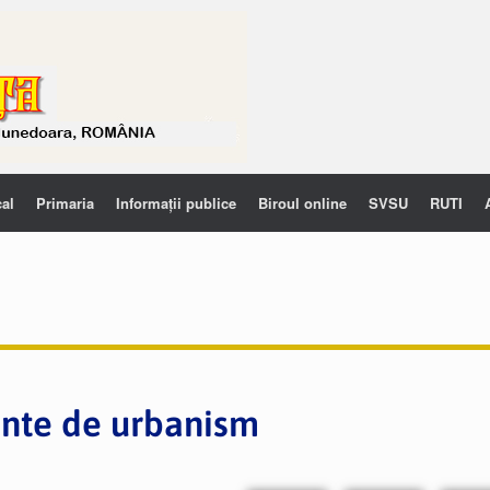
cal
Primaria
Informații publice
Biroul online
SVSU
RUTI
nte de urbanism