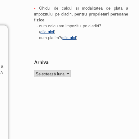
•
Ghidul de calcul si modalitatea de plata a
impozitului pe cladiri,
pentru proprietari persoane
fizice
- cum calculam impozitul pe cladiri?
(
clic aici
)
- cum platim?(
clic aici
)
Arhiva
 a
EA