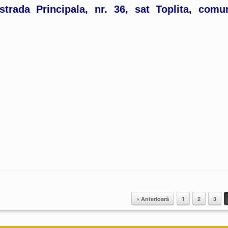
strada Principala, nr. 36, sat Toplita, comu
,
« Anterioară
1
2
3