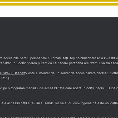
t accesibile pentru persoanele cu dizabilități. toplita-hunedoara.ro a investit 
abilități, cu convingerea puternică că fiecare persoană are dreptul să trăiască
ru site-ul UserWay
este alimentat de un server de accesibilitate dedicat. Soft
G 2.1).
lic pe pictograma meniului de accesibilitate care apare în colțul paginii. După
ă a accesibilității site-ului și serviciilor sale, cu convingerea că este obligaț
e pe toplita-hunedoara.ro să fie pe deplin accesibile, este posibil ca unele conț