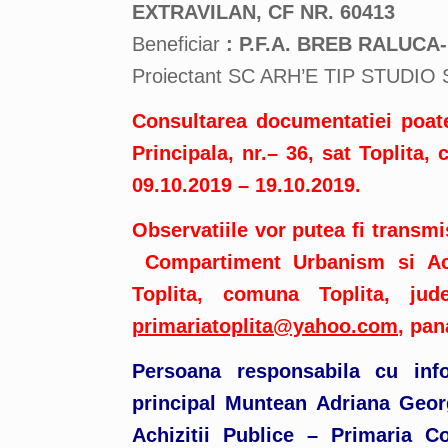
EXTRAVILAN, CF NR. 60413
Beneficiar
: P.F.A. BREB RALUC
Proiectant SC ARH’E TIP STUDIO S
Consultarea documentatiei poate
Principala, nr.–
36, sat Toplita,
09.10.2019 – 19.10.2019.
Observatiile vor putea fi transmi
Compartiment Urbanism si Achi
Toplita, comuna
Toplita, ju
primariatoplita@yahoo.com
, pan
Persoana responsabila cu info
principal
Muntean Adriana Georg
Achizitii Publice –
Primaria Co