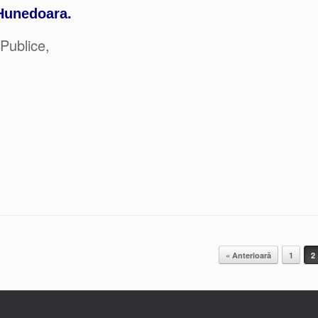
Hunedoara.
Publice,
« Anterioară
1
2