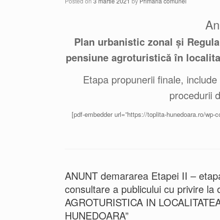
Posted on
3 martie 2021
by
Primaria comunei
An
Plan urbanistic zonal și Regul
pensiune agroturistică în locali
Etapa propunerii finale, include
procedurii 
[pdf-embedder url=”https://toplita-hunedoara.ro/wp-c
ANUNT demararea Etapei II – etapa e
consultare a publicului cu privi
AGROTURISTICA IN LOCALITATE
HUNEDOARA”