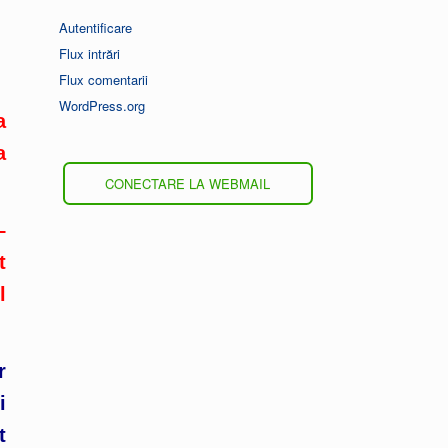
Autentificare
Flux intrări
Flux comentarii
WordPress.org
a
a
CONECTARE LA WEBMAIL
–
t
l
r
i
t