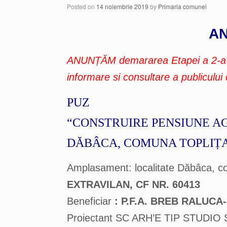
Posted on
14 noiembrie 2019
by
Primaria comunei
AN
ANUNȚĂM demararea Etapei a 2-a în
informare si consultare a publicului
PUZ
“CONSTRUIRE PENSIUNE A
DĂBÂCA, COMUNA TOPLIȚ
Amplasament: localitate Dăbâca, co
EXTRAVILAN, CF NR. 60413
Beneficiar
: P.F.A. BREB RALUC
Proiectant SC ARH’E TIP STUDIO S