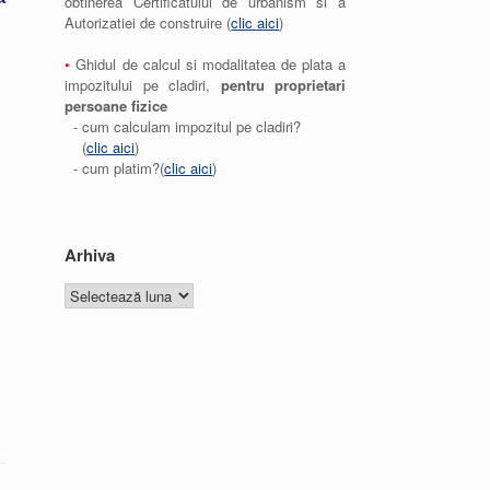
obtinerea Certificatului de urbanism si a
Autorizatiei de construire (
clic aici
)
•
Ghidul de calcul si modalitatea de plata a
impozitului pe cladiri,
pentru proprietari
persoane fizice
- cum calculam impozitul pe cladiri?
(
clic aici
)
- cum platim?(
clic aici
)
Arhiva