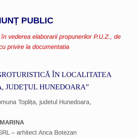
UNȚ PUBLIC
 vederea elaborarii propunerilor P.U.Z., de
 cu privire la documentatia
GROTURISTICĂ ÎN LOCALITATEA
A, JUDEȚUL HUNEDOARA”
muna Toplița, judetul Hunedoara,
A-MARINA
RL – arhitect Anca Botezan