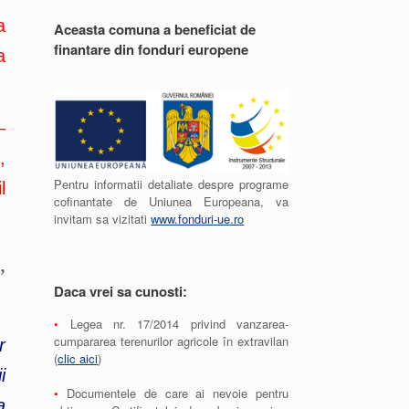
a
Aceasta comuna a beneficiat de
finantare din fonduri europene
a
–
,
Pentru informatii detaliate despre programe
l
cofinantate de Uniunea Europeana, va
invitam sa vizitati
www.fonduri-ue.ro
,
Daca vrei sa cunosti:
•
Legea nr. 17/2014 privind vanzarea-
cumpararea terenurilor agricole în extravilan
r
(
clic aici
)
i
•
Documentele de care ai nevoie pentru
a