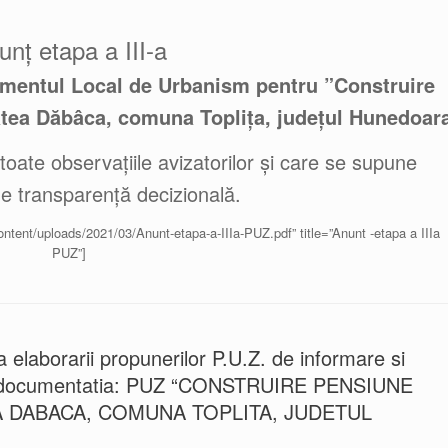
unț etapa a III-a
amentul Local de Urbanism pentru ”Construire
tatea Dăbâca, comuna Toplița, județul Hunedoar
 toate observațiile avizatorilor și care se supune
de transparență decizională.
ontent/uploads/2021/03/Anunt-etapa-a-IIIa-PUZ.pdf” title=”Anunt -etapa a IIIa
PUZ”]
laborarii propunerilor P.U.Z. de informare si
re la documentatia: PUZ “CONSTRUIRE PENSIUNE
A DABACA, COMUNA TOPLITA, JUDETUL