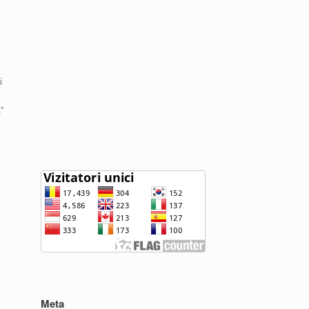
i
”
Meta