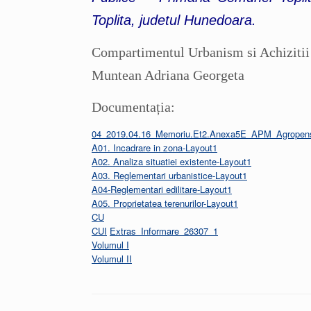
Toplita, judetul Hunedoara.
Compartimentul Urbanism si Achizitii
Muntean Adriana Georgeta
Documentația:
04_2019.04.16_Memoriu.Et2.Anexa5E_APM_Agropensi
A01. Incadrare in zona-Layout1
A02. Analiza situatiei existente-Layout1
A03. Reglementari urbanistice-Layout1
A04-Reglementari edilitare-Layout1
A05. Proprietatea terenurilor-Layout1
CU
CUI
Extras_Informare_26307_1
Volumul I
Volumul II